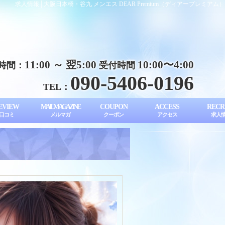
求人情報│大阪日本橋・谷九 メンエス DEAR Premium（ディアープレミアム）
11:00 ～ 翌5:00
10:00〜4:00
時間：
受付時間
090-5406-0196
TEL：
EVIEW
MAIL MAGAZINE
COUPON
ACCESS
RECR
口コミ
メルマガ
クーポン
アクセス
求人